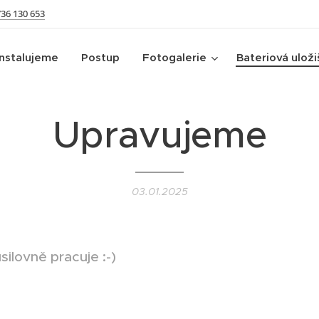
736 130 653
Instalujeme
Postup
Fotogalerie
Bateriová uloži
Upravujeme
03.01.2025
ilovně pracuje :-)