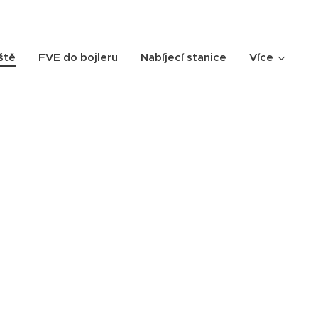
ště
FVE do bojleru
Nabíjecí stanice
Více