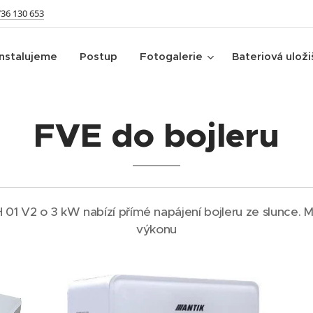
736 130 653
Instalujeme
Postup
Fotogalerie
Bateriová uloži
FVE do bojleru
H 01 V2 o 3 kW nabízí přímé napájení bojleru ze slunce.
výkonu