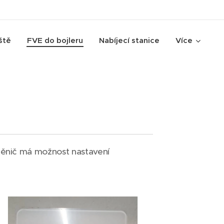
ště
FVE do bojleru
Nabíjecí stanice
Více
 Měnič má možnost nastavení